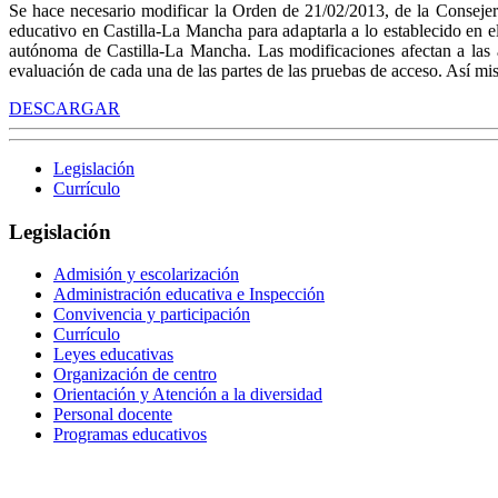
Se hace necesario modificar la Orden de 21/02/2013, de la Consejerí
educativo en Castilla-La Mancha para adaptarla a lo establecido en 
autónoma de Castilla-La Mancha. Las modificaciones afectan a las as
evaluación de cada una de las partes de las pruebas de acceso. Así mi
DESCARGAR
Legislación
Currículo
Legislación
Admisión y escolarización
Administración educativa e Inspección
Convivencia y participación
Currículo
Leyes educativas
Organización de centro
Orientación y Atención a la diversidad
Personal docente
Programas educativos