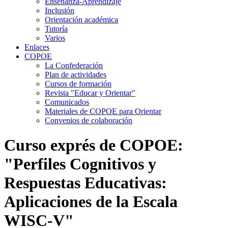
Enseñanza-Aprendizaje
Inclusión
Orientación académica
Tutoría
Varios
Enlaces
COPOE
La Confederación
Plan de actividades
Cursos de formación
Revista "Educar y Orientar"
Comunicados
Materiales de COPOE para Orientar
Convenios de colaboración
Curso exprés de COPOE:
"Perfiles Cognitivos y
Respuestas Educativas:
Aplicaciones de la Escala
WISC-V"